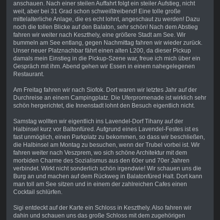
anschauen. Nach einer steilen Auffahrt folgt ein steiler Aufstieg, nicht
weit, aber bei 31 Grad schon schweißtreibend! Eine tolle große
mittelalterliche Anlage, die es echt lohnt, angeschaut zu werden! Dazu
noch die tollen Blicke auf den Balaton, sehr schön! Nach dem Abstieg
fahren wir weiter nach Keszthely, eine größere Stadt am See. Wir
bummeln am See entlang, gegen Nachmittag fahren wir wieder zurück.
Unser neuer Platznachbar fährt einen alten L200, da dieser Pickup
damals mein Einstieg in die Pickup-Szene war, freue ich mich über ein
Gespräch mit ihm. Abend gehen wir Essen in einem nahegelegenen
Restaurant.
Am Freitag fahren wir nach Siofok. Dort waren wir letztes Jahr auf der
Durchreise an einem Campingplatz. Die Uferpromenade ist wirklich sehr
schön hergerichtet, die Innenstadt lohnt den Besuch eigentlich nicht.
Samstag wollten wir eigentlich ins Lavendel-Dorf Tihany auf der
Halbinsel kurz vor Baltonfüred. Aufgrund eines Lavendel-Festes ist es
fast unmöglich, einen Parkplatz zu bekommen, so dass wir beschließen,
die Halbinsel am Montag zu besuchen, wenn der Trubel vorbei ist. Wir
fahren weiter nach Veszprem, wo sich schöne Architektur mit dem
morbiden Charme des Sozialismus aus den 60er und 70er Jahren
verbindet. Wirkt nicht sonderlich schön irgendwie! Wir schauen uns die
Burg an und machen auf dem Rückweg in Balatonfüred Halt. Dort kann
man toll am See sitzen und in einem der zahlreichen Cafes einen
Cocktail schlürfen.
Sigi entdeckt auf der Karte ein Schloss in Keszthely. Also fahren wir
dahin und schauen uns das große Schloss mit dem zugehörigen