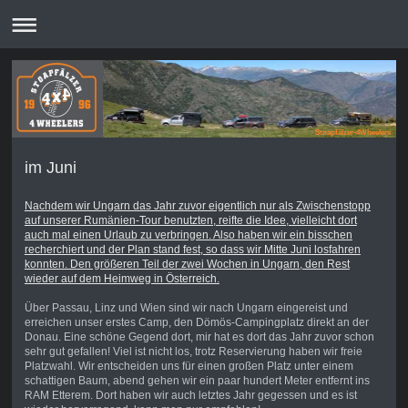
Stoapfälzer-4Wheelers
im Juni
Nachdem wir Ungarn das Jahr zuvor eigentlich nur als Zwischenstopp
auf unserer Rumänien-Tour benutzten, reifte die Idee, vielleicht dort
auch mal einen Urlaub zu verbringen. Also haben wir ein bisschen
recherchiert und der Plan stand fest, so dass wir Mitte Juni losfahren
konnten. Den größeren Teil der zwei Wochen in Ungarn, den Rest
wieder auf dem Heimweg in Österreich.
Über Passau, Linz und Wien sind wir nach Ungarn eingereist und
erreichen unser erstes Camp, den Dömös-Campingplatz direkt an der
Donau. Eine schöne Gegend dort, mir hat es dort das Jahr zuvor schon
sehr gut gefallen! Viel ist nicht los, trotz Reservierung haben wir freie
Platzwahl. Wir entscheiden uns für einen großen Platz unter einem
schattigen Baum, abend gehen wir ein paar hundert Meter entfernt ins
RAM Etterem. Dort haben wir auch letztes Jahr gegessen und es ist