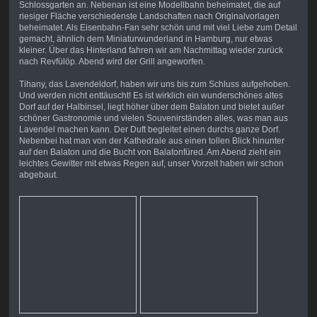
Schlossgarten an. Nebenan ist eine Modellbahn beheimatet, die auf
riesiger Fläche verschiedenste Landschaften nach Originalvorlagen
beheimatet. Als Eisenbahn-Fan sehr schön und mit viel Liebe zum Detail
gemacht, ähnlich dem Miniaturwunderland in Hamburg, nur etwas
kleiner. Über das Hinterland fahren wir am Nachmittag wieder zurück
nach Revfülöp. Abend wird der Grill angeworfen.
Tihany, das Lavendeldorf, haben wir uns bis zum Schluss aufgehoben.
Und werden nicht enttäuscht! Es ist wirklich ein wunderschönes altes
Dorf auf der Halbinsel, liegt höher über dem Balaton und bietet außer
schöner Gastronomie und vielen Souvenirständen alles, was man aus
Lavendel machen kann. Der Duft begleitet einen durchs ganze Dorf.
Nebenbei hat man von der Kathedrale aus einen tollen Blick hinunter
auf den Balaton und die Bucht von Balatonfüred. Am Abend zieht ein
leichtes Gewitter mit etwas Regen auf, unser Vorzelt haben wir schon
abgebaut.