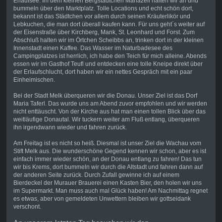
Erlaufsee. Im dem kleinen Bergstädtchen Mariazell halten wir an und
bummeln über den Marktplatz. Tolle Locations und echt schön dort,
bekannt ist das Städtchen vor allem durch seinen Kräuterlikör und
Lebkuchen, die man dort überall kaufen kann. Für uns geht´s weiter auf
der Eisenstraße über Kirchberg, Mank, St. Leonhard und Forst. Zum
Abschluß halten wir im Örtchen Scheibbs an, trinken dort in der kleinen
Innenstadt einen Kaffee. Das Wasser im Naturbadesee des
Campingplatzes ist herrlich, ich habe den Teich für mich alleine. Abends
essen wir im Gasthof Teufl und entdecken eine tolle Kneipe direkt über
der Erlaufschlucht, dort haben wir ein nettes Gespräch mit ein paar
Einheimischen.
Bei der Stadt Melk überqueren wir die Donau. Unser Ziel ist das Dorf
Maria Taferl. Das wurde uns am Abend zuvor empfohlen und wir werden
nicht enttäuscht. Von der Kirche aus hat man einen tollen Blick über das
weitläufige Donautal. Wir tuckern weiter am Fluß entlang, überqueren
ihn irgendwann wieder und fahren zurück.
Am Freitag ist es nicht so heiß. Diesmal ist unser Ziel die Wachau vom
Stift Melk aus. Die wunderschöne Gegend kennen wir schon, aber es ist
einfach immer wieder schön, an der Donau entlang zu fahren! Das tun
wir bis Krems, dort bummeln wir durch die Altstadt und fahren dann auf
der anderen Seite zurück. Durch Zufall gewinne ich auf einem
Bierdeckel der Murauer Brauerei einen Kasten Bier, den holen wir uns
im Supermarkt. Man muss auch mal Glück haben! Am Nachmittag regnet
es etwas, aber von gemeldeten Unwettern bleiben wir gottseidank
verschont.