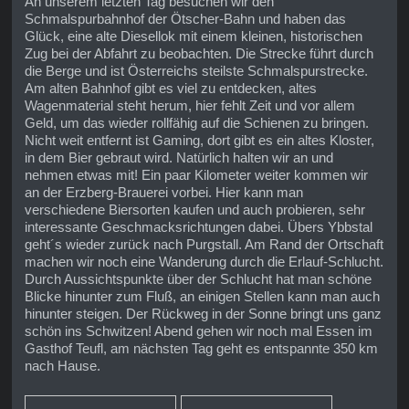
An unserem letzten Tag besuchen wir den
Schmalspurbahnhof der Ötscher-Bahn und haben das
Glück, eine alte Diesellok mit einem kleinen, historischen
Zug bei der Abfahrt zu beobachten. Die Strecke führt durch
die Berge und ist Österreichs steilste Schmalspurstrecke.
Am alten Bahnhof gibt es viel zu entdecken, altes
Wagenmaterial steht herum, hier fehlt Zeit und vor allem
Geld, um das wieder rollfähig auf die Schienen zu bringen.
Nicht weit entfernt ist Gaming, dort gibt es ein altes Kloster,
in dem Bier gebraut wird. Natürlich halten wir an und
nehmen etwas mit! Ein paar Kilometer weiter kommen wir
an der Erzberg-Brauerei vorbei. Hier kann man
verschiedene Biersorten kaufen und auch probieren, sehr
interessante Geschmacksrichtungen dabei. Übers Ybbstal
geht´s wieder zurück nach Purgstall. Am Rand der Ortschaft
machen wir noch eine Wanderung durch die Erlauf-Schlucht.
Durch Aussichtspunkte über der Schlucht hat man schöne
Blicke hinunter zum Fluß, an einigen Stellen kann man auch
hinunter steigen. Der Rückweg in der Sonne bringt uns ganz
schön ins Schwitzen! Abend gehen wir noch mal Essen im
Gasthof Teufl, am nächsten Tag geht es entspannte 350 km
nach Hause.