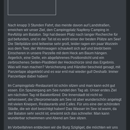
Nach knapp 3 Stunden Fahrt, das meiste davon auf Landstraßen,
erreichen wir unser Ziel, den Campingplatz Napfeny Camping in
Revfülöp am Balaton. Sigi hat diesen Platz nach langer Recherche für
gut befunden, und in der Tat ist es wohl einer der besten Plätze am See!
Die Stellplätze sind teilweise sehr groß, leider ragen ein paar Wurzeln
aus dem Teer, der Wohnwagen schaukelt sich auf und bleibt beim
Einscheren in unsere Parzelle mit dem Heck am Baum hängen.
Ärgerlich, eine Delle, ein abgefahrenes Positionslicht und ein
zerbrochenes Seiten-Plastikteil der Heckschürze sind das Ergebnis.
Was will man machen? Versicherung und Händler bescheid gesagt, mit
Panzertape abgeklebt und es war erst mal wieder gut! Deshalb: Immer
Panzertape dabei haben!
Im Campingplatz-Restaurant ist schön sitzen und man kann echt gut
essen. Ein Spaziergang am See rundet den Tag ab. Unser erstes Ziel
am nächsten Tag ist Balatonfüred. Die Innenstadt ist nicht so
sehenswert, die Uferpromenade am See ist aber wunderschön angelegt
mit vielen Kneipen, Restaurants und Cafes. Für uns eine der schönsten
Städte, die wir dort besichtigt haben! Das Wasser im See ist warm, da
der Balaton sehr seicht ist, erwärmt sich das schneller. Man kann
wunderbar schwimmen und Abend am See sitzen.
Im Vorbeifahren entdecken wir die Burg Szigliget, die möchten wir uns