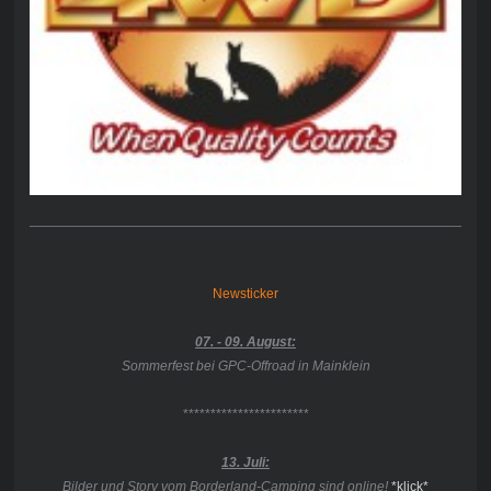
Newsticker
07. - 09. August:
Sommerfest bei GPC-Offroad in Mainklein
***********************
13. Juli:
Bilder und Story vom Borderland-Camping sind online!
*klick*