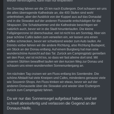
wieder hervorragend, kann man nur empfehlen!
Am Sonntag fahren wir die 15 km nach Esztergom. Dort schauen wir uns
die alles überragende Kathedrale an, die 400 Stufen sind wohl
untertrieben, aber der Ausblick von der Kuppel aus auf das Donautal
und in die Slowakei auf der anderen Flussseite entschädigen für die
Strapazen. Die Schatzkammer und die Kathedrale besichtigen wir
natürlich auch, bevor wir in die Stadt hinunterlaufen. Die kleine
Fußgängerzone ist überschaubar, viel ist nicht los am Sonntag. Aber ein
paar schöne Cafés laden zum verweilen ein, wir lassen uns einen
Kaffee schmecken, bevor wir schwitzend wieder zum Auto laufen. An
Dömös vorbei fahren wir die andere Richtung, also Richtung Budapest,
ein Stück an der Donau entlang. Auf einem Burgberg hat man eine
wunderschöne Aussicht auf das Tal. Zurück am Campingplatz genießen
wir den Pool, viel ist nicht los, so dass wir fast alleine dort sind. Mit
unseren Stühlen bewaffnet laufen wir den kurzen Weg zur Donau und
schauen uns einen wundervollen Sonnenuntergang an.
Am nächsten Tag cruisen wir am Fluss entlang bis Szentendre. Die
schöne Altstadt hat viele Kneipen und Cafes, mindestens genauso viele
wie Souvenir-Shops. Am Fluss trinken wir etwas, bevor wir auf der
anderen Donauseite über die Slowakei und wieder über Esztergom
zurück zum Campingplatz fahren.
Da wir nur das Sonnensegel aufgebaut haben, sind wir
schnell abreisefertig und verlassen die Gegend an der
Donauschleife.