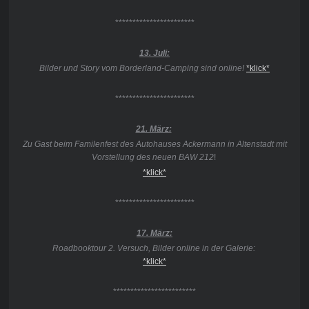
***********************
13. Juli:
Bilder und Story vom Borderland-Camping sind online!
*klick*
***********************
21. März:
Zu Gast beim Familenfest des Autohauses Ackermann in Altenstadt mit
Vorstellung des neuen BAW 212
!
*klick*
***********************
17. März:
Roadbooktour 2. Versuch, Bilder online in der Galerie:
*klick*
************************