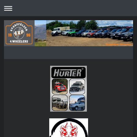
Stoapfälzer-4Wheelers