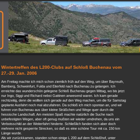
Wintertreffen des L200-Clubs auf Schloß Buchenau vom
27.-29. Jan. 2006
Am Freitag machte ich mich schon ziemlich früh auf den Weg, um über Bayreuth,
Bamberg, Schweinfurt, Fulda und Eiterfeld nach Buchenau zu gelangen. Ich
erreichte das wunderschön gelegene Schloß Buchenau gegen Mittag, wo bis jetzt
nur Ingo, Siggi und Richard nebst Gattinen anwesend waren. Ich kam gerade
rechtzeitig, denn die wollten sich gerade auf den Weg machen, um die für Samstag
geplante Ausfahrt noch mal abzufahren. Da schloß ich mich spontan an, und wir
fuhren von Buchenau aus über kleine Sträßchen und Wege quer durch die
hessische Landschaft. Am meisten Spaß machte natürlich die Suche nach
unbefestigten Wegen, aber oft genug mußten wir wieder umdrehen, da uns ein
Verbotsschild an der Weiterfahrt hinderte. Schließlich fanden sich aber doch
mehrere nicht gesperrte Strecken, so daß es eine schöne Tour mit ca. 150 km
Länge wurde.
Als wir zurückkamen, standen schon einige L 200 auf dem Schloßhof, unter