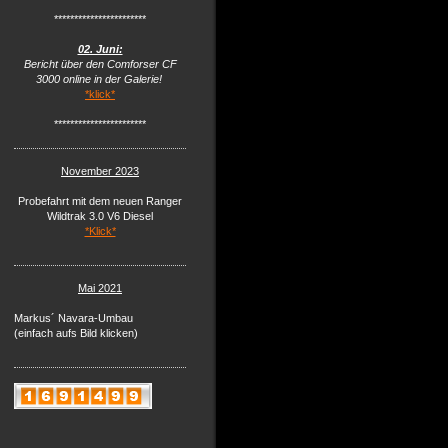
***********************
02. Juni:
Bericht über den Comforser CF
3000 online in der Galerie!
*klick*
***********************
November 2023
Probefahrt mit dem neuen Ranger
Wildtrak 3.0 V6 Diesel
*Klick*
Mai 2021
Markus´ Navara-Umbau
(einfach aufs Bild klicken)