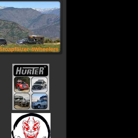
Stoapfälzer-4Wheelers