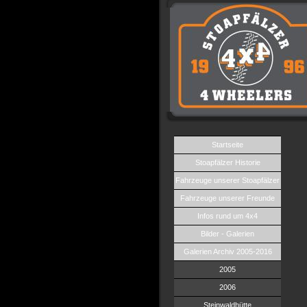
Startseite
Stoapfälzer Historie
Fahrzeuge unserer Stoapfälzer
Fahrzeuge unserer Freunde
Infos rund um 4x4
Bilder - Galerien
Galerien Archiv 2005-2016
2005
2006
Steinwaldhütte