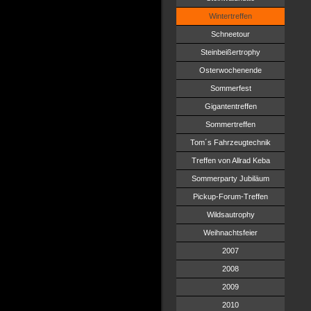
Wintertreffen
Schneetour
Steinbeißertrophy
Osterwochenende
Sommerfest
Gigantentreffen
Sommertreffen
Tom´s Fahrzeugtechnik
Treffen von Allrad Keba
Sommerparty Jubiläum
Pickup-Forum-Treffen
Wildsautrophy
Weihnachtsfeier
2007
2008
2009
2010