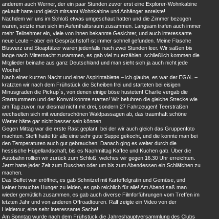
anderem auch Werner, der ein paar Stunden zuvor erst eine Explorer-Wohnkabine
gekauft hatte und gleich mitsamt Wohnkabine und Anhänger anreiste!
Nachdem wir uns im Schloß etwas umgeschaut hatten und die Zimmer bezogen
waren, setzte man sich im Aufenthaltsraum zusammen. Langsam trafen auch immer
mehr Teilnehmer ein, viele von ihnen bekannte Gesichter, und auch interessante
neue Leute – aber ein Gesprächstoff ist immer schnell gefunden. Meine Flasche
Blutwurz und Stoapfälzer waren jedenfalls nach zwei Stunden leer. Wir saßen bis
lange nach Mitternacht zusammen, es gab viel zu erzählen, schließlich kommen die
Mitglieder beinahe aus ganz Deutschland und man sieht sich ja auch nicht jede
Woche!
Nach einer kurzen Nacht und einer Aspirintablette – ich glaube, es war der EGAL –
kratzten wir nach dem Frühstück die Scheiben frei und starteten bei eisigen
Minusgraden die Pickup´s, von denen einige böse husteten! Charlie vergab die
Startnummern und der Konvoi konnte starten! Wir befuhren die gleiche Strecke wie
am Tag zuvor, nur diesmal nicht mit drei, sondern 27 Fahrzeugen! Teerstraßen
wechselten sich mit wunderschönen Waldpassagen ab, das traumhaft schöne
Wetter hätte gar nicht besser sein können.
Gegen Mittag war die erste Rast geplant, bei der wir auch gleich das Gruppenfoto
machten. Steffi hatte für alle eine sehr gute Suppe gekocht, und die konnte man bei
den Temperaturen auch gut gebrauchen! Danach ging es weiter durch die
hessische Hügellandschaft, bis es Nachmittag Kaffee und Kuchen gab. Über die
Autobahn rollten wir zurück zum Schloß, welches wir gegen 16.30 Uhr erreichten.
Jetzt hatte jeder Zeit zum Duschen oder um bis zum Abendessen ein Schläfchen zu
machen.
Das Buffet war eröffnet, es gab Schnitzel mit Kartoffelgratin und Gemüse, und
keiner brauchte Hunger zu leiden, es gab reichlich für alle! Am Abend saß man
wieder gemütlich zusammen, es gab auch diverse Filmforführungen vom Treffen im
letzten Jahr und von anderen Offroadtouren. Ralf zeigte ein Video von der
Heidetour, eine sehr interessante Sache!
Am Sonntag wurde nach dem Frühstück die Jahreshauptversammlung des Clubs