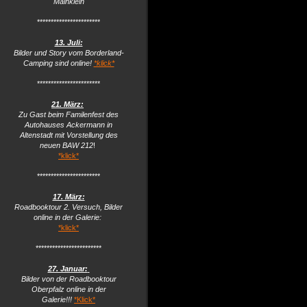
Mainklein
***********************
13. Juli:
Bilder und Story vom Borderland-
Camping sind online!
*klick*
***********************
21. März:
Zu Gast beim Familenfest des
Autohauses Ackermann in
Altenstadt mit Vorstellung des
neuen BAW 212
!
*klick*
***********************
17. März:
Roadbooktour 2. Versuch, Bilder
online in der Galerie:
*klick*
************************
27. Januar:
Bilder von der Roadbooktour
Oberpfalz online in der
Galerie!!!
*Klick*