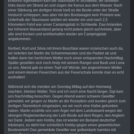
Erlebnis! Irgendwann kam die Staumauer in Sichtweite, wir landeten
links davor am Strand an und zogen die Kanus aus dem Wasser. Nach
einer Stärkung am dortigen Kiosk hieß es die Boote unter der Straße
hindurch schleppen, was aber mit den Bootswagen kein Problem war.
Unterhalb der Staumauer setzten wir wieder ein und nach 2,5
Kilometern Fahrt war unser Campingplatz in Sichtweite. Das Anlanden
bei höherem Wasserstand gelang nicht jedem gleich auf Anhieb, aber
alle sind trocken und wohlbehalten wieder am Campingplatz
angekommen.
Norbert,
Kurt und Silvia mit ihrem Buschtaxi waren inzwischen auch da,
wir lieferten bei Martin die Schwimmwesten und die Paddel ab und
hatten dann bei herrlichem Wetter noch einen entspannten Nachmittag.
Später gesellten sich noch Andy mit seinem Ranger und Basti und Lena
zu uns. Abend gab es einen Topf voll Würste, bei angenehmem Wetter
und einem kleinen Feuerchen aus der Feuerschale konnte man es echt
aushalten!
Während sich die meisten am Sonntag Mittag auf den Heimweg
machten, blieben Walter, Toni und ich noch eine Nacht länger, Sigi kam
uns Nachmittag besuchen. Gegen Abend waren schwere Gewitter
gemeldet, wir gingen zu Martin an die Rezeption und wurden gleich zum
dortigen Stammtisch eingeladen, wo wir noch eine Halbe getrunken
haben. Martin erzählte uns vom Ärger mit dem Landratsamt wegen der
strengen Reglementierung der Leih-Boote auf dem Regen, den Anglern
sei Dank. Jedem sein Hobby, das ist wieder ein Beispiel deutscher
Intoleranz, es steht hier schließlich Hobby gegen einen gewerblichen
Bootsverleih! Das gemeldete Gewitter war gottseidank harmlos mit