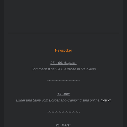
Newsticker
07. - 09. August:
Sommerfest bei GPC-Offroad in Mainklein
***********************
13. Juli:
Bilder und Story vom Borderland-Camping sind online!
*klick*
***********************
21. März: