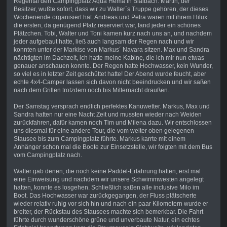
Regental den Campingplatz Aqua Hema in Blaibach. Martin, der
Besitzer, wußte sofort, dass wir zu Walter´s Truppe gehören, der dieses
Wochenende organisiert hat. Andreas und Petra waren mit ihrem Hilux
die ersten, da genügend Platz reserviert war, fand jeder ein schönes
Plätzchen. Tobi, Walter und Toni kamen kurz nach uns an, und nachdem
jeder aufgebaut hatte, ließ auch langsam der Regen nach und wir
konnten unter der Markise von Markus´ Navara sitzen. Max und Sandra
nächtigten im Dachzelt, ich hatte meine Kabine, die ich mir nun etwas
genauer anschauen konnte. Der Regen hatte Hochwasser, kein Wunder,
so viel es in letzter Zeit geschüttet hatte! Der Abend wurde feucht, aber
echte 4x4-Camper lassen sich davon nicht beeindrucken und wir saßen
nach dem Grillen trotzdem noch bis Mitternacht draußen.
Der Samstag versprach endlich perfektes Kanuwetter. Markus, Max und
Sandra hatten nur eine Nacht Zeit und mussten wieder nach Weiden
zurückfahren, dafür kamen noch Tim und Milena dazu. Wir entschlossen
uns diesmal für eine andere Tour, die vom weiter oben gelegenen
Stausee bis zum Campingplatz führte. Markus karrte mit einem
Anhänger schon mal die Boote zur Einsetzstelle, wir folgten mit dem Bus
vom Campingplatz nach.
Walter gab denen, die noch keine Paddel-Erfahrung hatten, erst mal
eine Einweisung und nachdem wir unsere Schwimmwesten angelegt
hatten, konnte es losgehen. Schließlich saßen alle inclusive Milo im
Boot. Das Hochwasser war zurückgegangen, der Fluss plätscherte
wieder relativ ruhig vor sich hin und nach ein paar Kilometern wurde er
breiter, der Rückstau des Stausees machte sich bemerkbar. Die Fahrt
führte durch wunderschöne grüne und unverbaute Natur, ein echtes