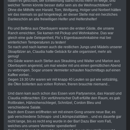
hatten es geschafft, der Einweihung stand nichts mehr im Wege, und
welcher Termin könnte besser dafür sein als die Weihnachtsfeier?
Ohne die Mithilfe von Harald, Tom, Wolfgang, Holger und Norbert hätten
wir das niemals so gut hingekriegt, an dieser Stelle mal ein herzliches
Dankeschön an alle freiwilligen Helfer und Helfershelfer!
Flo und Bettina aus Oberbayern waren die ersten Gäste, die unsere
Ranch erreichten. Sie kamen mit Pickup und Wohnkabine. Das war
gleich eine gute Gelegenheit, Flo´s Eigenbauwohnkabine mal bei
winterlichen Temperaturen zu testen!
So nach und nach kamen auch die restlichen Jungs und Mädels unserer
Stoapfälzer an, Claudia hatte Gebäck für alle organisiert, mehr als
genug!
Als Gäste waren auch Stefan aus Straubing und Walter und Marion aus
Oberbayern angereist, um mal wieder mit uns einen gemütlichen Abend
zu verbringen. Sogar unsere Vermieter schauten Nachmittags auf einen
Kaffee vorbei...
Gegen 19.30 Uhr waren wir mit knapp 40 Leuten so gut wie vollzählig,
die Öfen bollerten aus vollen Rohren, frieren brauchte niemand...
Und dann kam auch schon das Essen vom Partyservice, das Harald und
Claudia mitbrachten. Ein verführerischer Duft erfüllte den Raum, es gab
Rollbraten, Hähnchenschlegel, Schnitzel, Cordon Bleu und
verschiedene Salate.
Nach dem Essen eröffneten wir mit einem Gong unsere neue Bar, es
gab verschiedene Schnaps- und Likörspezialitäten... und es dauerte gar
nicht lange, bis es recht eng wurde in der Bar! Dazu Bier vom Faß,
welches uns unsere Vermieter spendierten!