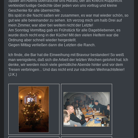
Später am Abend überraschte uns Harald, der als Knecht Rupprecht
verkleidet lustige Gedichte über jeden von uns vortrug und kleine
Geschenke für alle überreichte.
Bis spät in die Nacht saßen wir zusammen, es war mal wieder schön, so
gut wie alle beieinander zu sehen. Ich verzog mich um halb Drei auf
mein Zimmer, war aber bei weitem nicht der Letzte!
Am Sonntag Vormittag gab es Frühstück für alle Dagebliebenen, es
wurde doch recht eng in der Küche! Mit den vielen Helfern war die
Ordnung aber schnell wieder hergestellt.
Gegen Mittag verließen dann die Letzten die Ranch.
Ich finde, die Bar hat die Einweihung mit Bravour bestanden! So weiß
man wenigstens, daß sich die Arbeit der letzten Wochen gelohnt hat. Ich
denke, wir werden noch viele gemütliche Abende hinter und vor dem
Tresen verbringen... Und das nicht erst zur nächsten Weihnachtsfeier!
(J.K.)