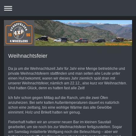
Stoapfälzer-4Wheelers
Weihnachtsfeier
Da ja um die Weihnachtszeit Jahr für Jahr eine Menge betriebliche und
private Weihnachtsfeiern stattfinden und man selten alle Leute unter
einen Hut bekommt, waren wir dieses Jahr ziemlich spät dran mit
unserer Weihnachtsfeier, nämlich am 22.12., also kurz vor Weihnachten.
Und hatten Glück, denn es hatten fast alle Zeit!
Ich fuhr schon gegen Mittag auf die Ranch, um die zwei Öfen
anzuheizen. Bei sehr kalten Außentemperaturen dauert es natürlich
schon eine zeitlang, bis eine wohlige Wärme das alte Gewölbe
einnimmt. Holz und Brikett hatten wir genug.
Fieberhaft hatten wir an unserer neuen Bar im kleinen Saustall
gearbeitet, um sie noch bis zur Weihnachtsfeier fertigzustellen. Sogar
am Samstag installierte Wolfgang noch die Beleuchtung – aber wir