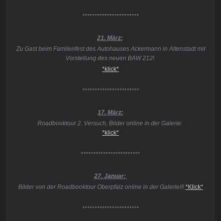
***********************
21. März:
Zu Gast beim Familenfest des Autohauses Ackermann in Altenstadt mit
Vorstellung des neuen BAW 212
!
*klick*
***********************
17. März:
Roadbooktour 2. Versuch, Bilder online in der Galerie:
*klick*
************************
27. Januar:
Bilder von der Roadbooktour Oberpfalz online in der Galerie!!!
*Klick*
***********************