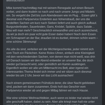
weihnachtlich!
Mike kommt Nachmittag mal mit seinem Renegade auf einen Besuch
vorbei, und dann trudeln so nach und nach unsere Jungs und Mädels
ein. So vergeht die Zeit bis zum Abendessen wie im Flug… Essen gibt´s
diesmal vom Partyservice Enderlein aus Vohenstrauß, der uns die
bestellten Sachen um kurz nach Sieben liefert und auch gleich aufbaut.
Burgunderbraten, Sauerbraten, Gans, Knödel, Spätzle, dazu Salate…
Was will man mehr? Geschmacklich einwandfrei und auch ausreichend,
da wir ja doch ein paar echt gute Esser dabei haben! Nach dem Essen
ein Schnapserl an der Bar, draußen ist es dunkel, drinnen schön warm –
eine schöne Stimmung!
Als alle da sind, verteilen wir die Wichtelgeschenke, jeder nimmt sich
vom Tisch ein Päckchen. Keine Rolex-Uhren, einfach eine Kleinigkeit
mit den verschiedensten Sachen, von denen man nicht weiß, was drin
ist! Danach lassen wir den Abend entweder an unserer Bar, die doch
wieder gut besucht wird, oder gemütlich am Kamin ausklingen.
Eigentlich wollen wir alle um Mitternacht ins Bett, aber irgend ein
interessantes Thema findet sich immer und wir sitzen auch diesmal
wieder bis um 2 Uhr, bevor wir das Licht ausmachen!
Nach einem gemeinsamen Frühstück derer, die über Nacht geblieben
sind, packen wir dann zusammen, Endo holt das Geschirr vom
Partyservice wieder ab und gegen Mittag fahren wir nach Hause.
War eine schöne Weihnachtsfeier, auch wenn es leider mal wieder nicht
alle geschafft haben, dabei zu sein. Aber alle kriegt man halt nie unter