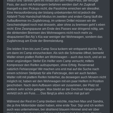
Villach und Tarvisio geht es hinauf auf den Predil-Pass, der einzige
Pass, der auch mit Anhängern befahren werden darf. An Zugkraft
mangelt es den Pickups nicht, die Passhöhe erreichen wir stressfrei.
Eine Herausforderung der bislang unbekannten Art ist jedoch die
Abfahrt! Trotz Handschalt-Modus im zweiten und ersten Gang läuft die
Auflaufbremse ins Zugfahrzeug, im unteren Drittel müssen wir die
Geschwindigkeit noch mal drosseln, aber ohne zu bremsen geht´s eben
nicht. Eine Zwangspause am Ende des Passes war dringend nötig, um
die stinkenden Bremsen des Wohnwagens nicht noch mehr zu
strapazieren! Bei Aly´s Kia war weniger der Wohnwagen, sondern das
Zugfahrzeug am Ende der Bremsleistung.
Die letzten 9 km bis zum Camp Soca tuckern wir entspannt durchs Tal,
um dann im Camp einzuchecken. Als sich die Schranke öffnet, bemerkt
Walter einen platten Reifen am Wohnwagen – auch das noch, und an so
einer ungünstigen Stelle! Ein Helfer vom Camp versucht, mittels
Kompressor den Reifen aufzupumpen, ohne Erfolg. Reserverad
natürlich Fehlanzeige! Wir machen uns erst mal auf die Suche nach
einem schönen Stellplatz für alle Fahrzeuge, den wir auch fanden.
Walter rollt mit plattem Reifen hinterher, da deswegen auch Movern nicht
möglich ist, haben wir den Wohnwagen mit ein paar Helfern in Position
geschoben. Nach dem Aufbauen sitzen wir zusammen, der Platz ist
wirklich sehr schön gelegen. Max bleibt an der Deichsel hängen und
verletzt sich am Fuss….. Das fängt ja alles schon mal gut an!
Während der Rest im Camp bleiben möchte, machen Max und Sandra,
die ja ihre Motorräder dabei haben, eine erste Tour. Sigi und ich wollen
auch was unternehmen, bei strahlend blauem Himmel sind wir über