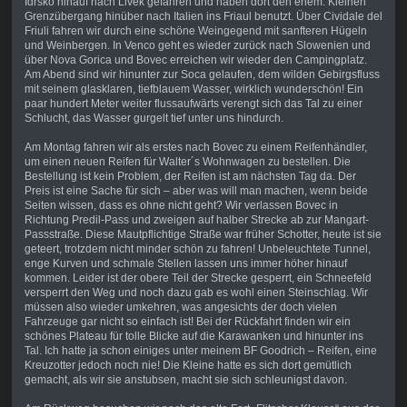
Idrsko hinauf nach Livek gefahren und haben dort den ehem. Kleinen
Grenzübergang hinüber nach Italien ins Friaul benutzt. Über Cividale del
Friuli fahren wir durch eine schöne Weingegend mit sanfteren Hügeln
und Weinbergen. In Venco geht es wieder zurück nach Slowenien und
über Nova Gorica und Bovec erreichen wir wieder den Campingplatz.
Am Abend sind wir hinunter zur Soca gelaufen, dem wilden Gebirgsfluss
mit seinem glasklaren, tiefblauem Wasser, wirklich wunderschön! Ein
paar hundert Meter weiter flussaufwärts verengt sich das Tal zu einer
Schlucht, das Wasser gurgelt tief unter uns hindurch.
Am Montag fahren wir als erstes nach Bovec zu einem Reifenhändler,
um einen neuen Reifen für Walter´s Wohnwagen zu bestellen. Die
Bestellung ist kein Problem, der Reifen ist am nächsten Tag da. Der
Preis ist eine Sache für sich – aber was will man machen, wenn beide
Seiten wissen, dass es ohne nicht geht? Wir verlassen Bovec in
Richtung Predil-Pass und zweigen auf halber Strecke ab zur Mangart-
Passstraße. Diese Mautpflichtige Straße war früher Schotter, heute ist sie
geteert, trotzdem nicht minder schön zu fahren! Unbeleuchtete Tunnel,
enge Kurven und schmale Stellen lassen uns immer höher hinauf
kommen. Leider ist der obere Teil der Strecke gesperrt, ein Schneefeld
versperrt den Weg und noch dazu gab es wohl einen Steinschlag. Wir
müssen also wieder umkehren, was angesichts der doch vielen
Fahrzeuge gar nicht so einfach ist! Bei der Rückfahrt finden wir ein
schönes Plateau für tolle Blicke auf die Karawanken und hinunter ins
Tal. Ich hatte ja schon einiges unter meinem BF Goodrich – Reifen, eine
Kreuzotter jedoch noch nie! Die Kleine hatte es sich dort gemütlich
gemacht, als wir sie anstubsen, macht sie sich schleunigst davon.