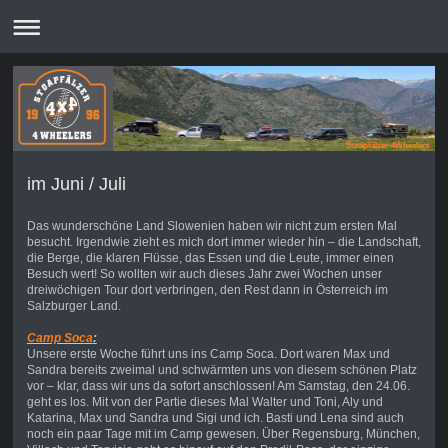
Stoapfälzer-4Wheelers
im Juni / Juli
Das wunderschöne Land Slowenien haben wir nicht zum ersten Mal
besucht. Irgendwie zieht es mich dort immer wieder hin – die Landschaft,
die Berge, die klaren Flüsse, das Essen und die Leute, immer einen
Besuch wert! So wollten wir auch dieses Jahr zwei Wochen unser
dreiwöchigen Tour dort verbringen, den Rest dann in Österreich im
Salzburger Land.
Camp Soca
:
Unsere erste Woche führt uns ins Camp Soca. Dort waren Max und
Sandra bereits zweimal und schwärmten uns von diesem schönen Platz
vor – klar, dass wir uns da sofort anschlossen! Am Samstag, den 24.06.
geht es los. Mit von der Partie dieses Mal Walter und Toni, Aly und
Katarina, Max und Sandra und Sigi und ich. Basti und Lena sind auch
noch ein paar Tage mit im Camp gewesen. Über Regensburg, München,