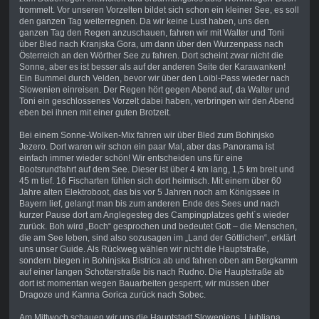
trommelt. Vor unseren Vorzelten bildet sich schon ein kleiner See, es soll
den ganzen Tag weiterregnen. Da wir keine Lust haben, uns den
ganzen Tag den Regen anzuschauen, fahren wir mit Walter und Toni
über Bled nach Kranjska Gora, um dann über den Wurzenpass nach
Österreich an den Wörther See zu fahren. Dort scheint zwar nicht die
Sonne, aber es ist besser als auf der anderen Seite der Karawanken!
Ein Bummel durch Velden, bevor wir über den Loibl-Pass wieder nach
Slowenien einreisen. Der Regen hört gegen Abend auf, da Walter und
Toni ein geschlossenes Vorzelt dabei haben, verbringen wir den Abend
eben bei ihnen mit einer guten Brotzeit.
Bei einem Sonne-Wolken-Mix fahren wir über Bled zum Bohinjsko
Jezero. Dort waren wir schon ein paar Mal, aber das Panorama ist
einfach immer wieder schön! Wir entscheiden uns für eine
Bootsrundfahrt auf dem See. Dieser ist über 4 km lang, 1,5 km breit und
45 m tief. 16 Fischarten fühlen sich dort heimisch. Mit einem über 60
Jahre alten Elektroboot, das bis vor 5 Jahren noch am Königssee in
Bayern lief, gelangt man bis zum anderen Ende des Sees und nach
kurzer Pause dort am Anglegesteg des Campingplatzes geht´s wieder
zurück. Boh wird „Boch“ gesprochen und bedeutet Gott – die Menschen,
die am See leben, sind also sozusagen im „Land der Göttlichen“, erklärt
uns unser Guide. Als Rückweg wählen wir nicht die Hauptstraße,
sondern biegen in Bohinjska Bistrica ab und fahren oben am Bergkamm
auf einer langen Schotterstraße bis nach Rudno. Die Hauptstraße ab
dort ist momentan wegen Bauarbeiten gesperrt, wir müssen über
Dragoze und Kamna Gorica zurück nach Sobec.
Am Mittwoch schauen wir uns die Hauptstadt Sloweniens, Ljubljana