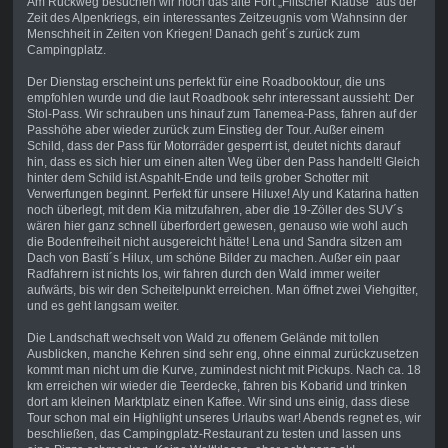
Am Rückweg besuchen wir noch das alte Fort „Flitscher Klause“ aus der
Zeit des Alpenkriegs, ein interessantes Zeitzeugnis vom Wahnsinn der
Menschheit in Zeiten von Kriegen! Danach geht´s zurück zum
Campingplatz.
Der Dienstag erscheint uns perfekt für eine Roadbooktour, die uns
empfohlen wurde und die laut Roadbook sehr interessant aussieht: Der
Stol-Pass. Wir schrauben uns hinauf zum Tanemea-Pass, fahren auf der
Passhöhe aber wieder zurück zum Einstieg der Tour. Außer einem
Schild, dass der Pass für Motorräder gesperrt ist, deutet nichts darauf
hin, dass es sich hier um einen alten Weg über den Pass handelt! Gleich
hinter dem Schild ist Aspahlt-Ende und teils grober Schotter mit
Verwerfungen beginnt. Perfekt für unsere Hiluxe! Aly und Katarina hatten
noch überlegt, mit dem Kia mitzufahren, aber die 19-Zöller des SUV´s
wären hier ganz schnell überfordert gewesen, genauso wie wohl auch
die Bodenfreiheit nicht ausgereicht hätte! Lena und Sandra sitzen am
Dach von Basti´s Hilux, um schöne Bilder zu machen. Außer ein paar
Radfahrern ist nichts los, wir fahren durch den Wald immer weiter
aufwärts, bis wir den Scheitelpunkt erreichen. Man öffnet zwei Viehgitter,
und es geht langsam weiter.
Die Landschaft wechselt von Wald zu offenem Gelände mit tollen
Ausblicken, manche Kehren sind sehr eng, ohne einmal zurückzusetzen
kommt man nicht um die Kurve, zumindest nicht mit Pickups. Nach ca. 18
km erreichen wir wieder die Teerdecke, fahren bis Kobarid und trinken
dort am kleinen Marktplatz einen Kaffee. Wir sind uns einig, dass diese
Tour schon mal ein Highlight unseres Urlaubs war! Abends regnet es, wir
beschließen, das Campingplatz-Restaurant zu testen und lassen uns