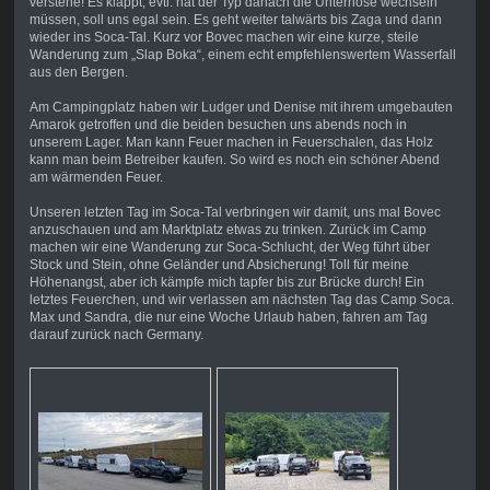
verstehe! Es klappt, evtl. hat der Typ danach die Unterhose wechseln
müssen, soll uns egal sein. Es geht weiter talwärts bis Zaga und dann
wieder ins Soca-Tal. Kurz vor Bovec machen wir eine kurze, steile
Wanderung zum „Slap Boka“, einem echt empfehlenswertem Wasserfall
aus den Bergen.
Am Campingplatz haben wir Ludger und Denise mit ihrem umgebauten
Amarok getroffen und die beiden besuchen uns abends noch in
unserem Lager. Man kann Feuer machen in Feuerschalen, das Holz
kann man beim Betreiber kaufen. So wird es noch ein schöner Abend
am wärmenden Feuer.
Unseren letzten Tag im Soca-Tal verbringen wir damit, uns mal Bovec
anzuschauen und am Marktplatz etwas zu trinken. Zurück im Camp
machen wir eine Wanderung zur Soca-Schlucht, der Weg führt über
Stock und Stein, ohne Geländer und Absicherung! Toll für meine
Höhenangst, aber ich kämpfe mich tapfer bis zur Brücke durch! Ein
letztes Feuerchen, und wir verlassen am nächsten Tag das Camp Soca.
Max und Sandra, die nur eine Woche Urlaub haben, fahren am Tag
darauf zurück nach Germany.