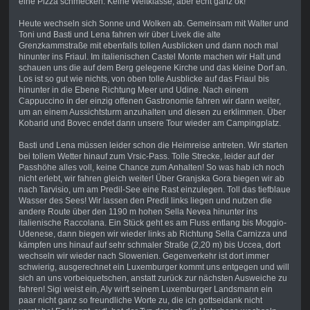
eine Pizza schmecken. Keine Weltklasse, aber echt ganz ok!
Heute wechseln sich Sonne und Wolken ab. Gemeinsam mit Walter und
Toni und Basti und Lena fahren wir über Livek die alte
Grenzkammstraße mit ebenfalls tollen Ausblicken und dann noch mal
hinunter ins Friaul. Im italienischen Castel Monte machen wir Halt und
schauen uns die auf dem Berg gelegene Kirche und das kleine Dorf an.
Los ist so gut wie nichts, von oben tolle Ausblicke auf das Friaul bis
hinunter in die Ebene Richtung Meer und Udine. Nach einem
Cappuccino in der einzig offenen Gastronomie fahren wir dann weiter,
um an einem Aussichtsturm anzuhalten und diesen zu erklimmen. Über
Kobarid und Bovec endet dann unsere Tour wieder am Campingplatz.
Basti und Lena müssen leider schon die Heimreise antreten. Wir starten
bei tollem Wetter hinauf zum Vrsic-Pass. Tolle Strecke, leider auf der
Passhöhe alles voll, keine Chance zum Anhalten! So was hab ich noch
nicht erlebt, wir fahren gleich weiter! Über Granjska Gora biegen wir ab
nach Tarvisio, um am Predil-See eine Rast einzulegen. Toll das tiefblaue
Wasser des Sees! Wir lassen den Predil links liegen und nutzen die
andere Route über den 1190 m hohen Sella Nevea hinunter ins
italienische Raccolana. Ein Stück geht es am Fluss entlang bis Moggio-
Udenese, dann biegen wir wieder links ab Richtung Sella Carnizza und
kämpfen uns hinauf auf sehr schmaler Straße (2,20 m) bis Uccea, dort
wechseln wir wieder nach Slowenien. Gegenverkehr ist dort immer
schwierig, ausgerechnet ein Luxemburger kommt uns entgegen und will
sich an uns vorbeiquetschen, anstatt zurück zur nächsten Ausweiche zu
fahren! Sigi weist ein, Aly wirft seinem Luxemburger Landsmann ein
paar nicht ganz so freundliche Worte zu, die ich gottseidank nicht