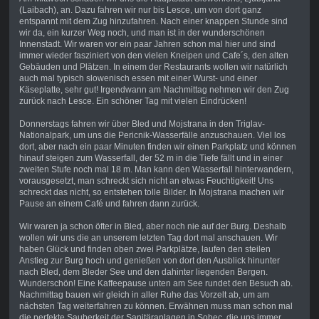
(Laibach), an. Dazu fahren wir nur bis Lesce, um von dort ganz
entspannt mit dem Zug hinzufahren. Nach einer knappen Stunde sind
wir da, ein kurzer Weg noch, und man ist in der wunderschönen
Innenstadt. Wir waren vor ein paar Jahren schon mal hier und sind
immer wieder fasziniert von den vielen Kneipen und Cafe´s, den alten
Gebäuden und Plätzen. In einem der Restaurants wollen wir natürlich
auch mal typisch slowenisch essen mit einer Wurst- und einer
Käseplatte, sehr gut! Irgendwann am Nachmittag nehmen wir den Zug
zurück nach Lesce. Ein schöner Tag mit vielen Eindrücken!
Donnerstags fahren wir über Bled und Mojstrana in den Triglav-
Nationalpark, um uns die Pericnik-Wasserfälle anzuschauen. Viel los
dort, aber nach ein paar Minuten finden wir einen Parkplatz und können
hinauf steigen zum Wasserfall, der 52 m in die Tiefe fällt und in einer
zweiten Stufe noch mal 18 m. Man kann den Wasserfall hinterwandern,
vorausgesetzt, man schreckt sich nicht an etwas Feuchtigkeit! Uns
schreckt das nicht, so entstehen tolle Bilder. In Mojstrana machen wir
Pause an einem Café und fahren dann zurück.
Wir waren ja schon öfter in Bled, aber noch nie auf der Burg. Deshalb
wollen wir uns die an unserem letzten Tag dort mal anschauen. Wir
haben Glück und finden oben zwei Parkplätze, laufen den steilen
Anstieg zur Burg hoch und genießen von dort den Ausblick hinunter
nach Bled, dem Bleder See und den dahinter liegenden Bergen.
Wunderschön! Eine Kaffeepause unten am See rundet den Besuch ab.
Nachmittag bauen wir gleich in aller Ruhe das Vorzelt ab, um am
nächsten Tag weiterfahren zu können. Erwähnen muss man schon mal
die perfekte Sauberkeit der Sanitäranlagen in Sobec, die uns immer