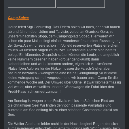
Camp Sobec
:
Heute feiert Sigi Geburtstag. Das Feiern holen wir nach, denn wir bauen
ab und fahren über Udine und Tarvisio, vorbei an Granjska Gora, zu
unserem nächsten Stopp, dem Campingplatz Sobec. Hier waren wir
schon ein paar Mal, er liegt einfach wunderschön an einer Flussbiegung
der Sava. Als wir unsere schon im Vorfeld reservierten Plätze erreichen,
trauen wir unseren Augen kaum: zwei unserer drei Plätze sind bereits
belegt! Ein klärendes Gespräch später können die Leute, die angeblich
keine Nummern gesehen haben (größer geht kaum!) dann
stehenbleiben und wir bekommen andere, eigentlich viel schönere
Plätze! Den Aufpreis für die Plätze müssen die Falsch-Steher aber
natürlich bezahlen – wenigstens eine kleine Genugtuung! So ist diese
kleine Aufregung schnell vergessen und wir bauen unser Camp für die
kommende Woche auf. Der Umweg über Udine ist zwar kilometermässig
viel weiter, aber wir wollten unseren Wohnwagen die Fahrt über den
Predil-Pass nicht erneut zumuten!
Am Sonntag ist wegen eines Festivals viel los im Städtchen Bled am
gleichnamigen See! Wir finden dennoch passende Parkplätze und
bummeln am See entlang bis zu einer schönen Gastronomie direkt am
See.
Die Wetter-App hatte leider recht, in der Nacht beginnt Regen, der sich
zum Dauerregen entwickelt und erbarmungslos aufs Wohnwagen-Dach