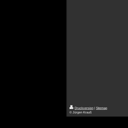
Druckversion
|
Sitemap
© Jürgen Krauß