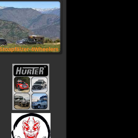
Stoapfälzer-4Wheelers