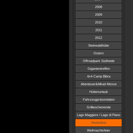
2008
2009
2010
2011
2012
Steinwaldhütte
Ostern
Offroadpark Südheide
Gigantentreffen
4x4-Camp Bibra
Abenteuer&Allrad-Messe
Hüttenurlaub
Fahrzeugpräsentation
Grillwochenende
Lago Maggiore / Lago di Piano
Herbstfest
Weihnachtsfeier