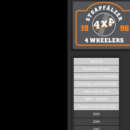
Startseite
Stoapfälzer Historie
Fahrzeuge unserer Stoapfälzer
Fahrzeuge unserer Freunde
Infos rund um 4x4
Bilder - Galerien
Galerien Archiv 2005-2016
2005
2006
2007