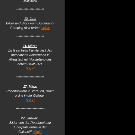
Mainklein
***********************
13. Juli:
Bilder und Story vom Borderland-
Camping sind online!
*klick*
***********************
21. März:
Zu Gast beim Familenfest des
Autohauses Ackermann in
Altenstadt mit Vorstellung des
neuen BAW 212
!
*klick*
***********************
17. März:
Roadbooktour 2. Versuch, Bilder
online in der Galerie:
*klick*
************************
27. Januar:
Bilder von der Roadbooktour
Oberpfalz online in der
Galerie!!!
*Klick*