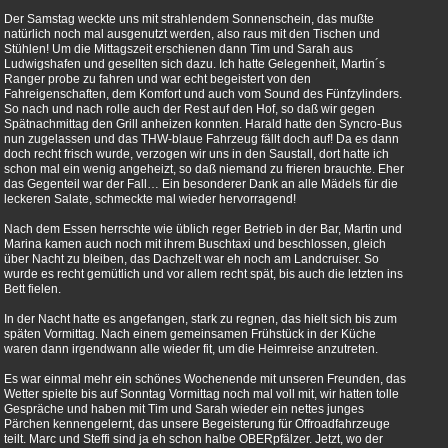
Der Samstag weckte uns mit strahlendem Sonnenschein, das mußte
natürlich noch mal ausgenutzt werden, also raus mit den Tischen und
Stühlen! Um die Mittagszeit erschienen dann Tim und Sarah aus
Ludwigshafen und gesellten sich dazu. Ich hatte Gelegenheit, Martin´s
Ranger probe zu fahren und war echt begeistert von den
Fahreigenschaften, dem Komfort und auch vom Sound des Fünfzylinders.
So nach und nach rolle auch der Rest auf den Hof, so daß wir gegen
Spätnachmittag den Grill anheizen konnten. Harald hatte den Syncro-Bus
nun zugelassen und das THW-blaue Fahrzeug fällt doch auf! Da es dann
doch recht frisch wurde, verzogen wir uns in den Saustall, dort hatte ich
schon mal ein wenig angeheizt, so daß niemand zu frieren brauchte. Eher
das Gegenteil war der Fall… Ein besonderer Dank an alle Mädels für die
leckeren Salate, schmeckte mal wieder hervorragend!
Nach dem Essen herrschte wie üblich reger Betrieb in der Bar, Martin und
Marina kamen auch noch mit ihrem Buschtaxi und beschlossen, gleich
über Nacht zu bleiben, das Dachzelt war eh noch am Landcruiser. So
wurde es recht gemütlich und vor allem recht spät, bis auch die letzten ins
Bett fielen.
In der Nacht hatte es angefangen, stark zu regnen, das hielt sich bis zum
späten Vormittag. Nach einem gemeinsamen Frühstück in der Küche
waren dann irgendwann alle wieder fit, um die Heimreise anzutreten.
Es war einmal mehr ein schönes Wochenende mit unseren Freunden, das
Wetter spielte bis auf Sonntag Vormittag noch mal voll mit, wir hatten tolle
Gespräche und haben mit Tim und Sarah wieder ein nettes junges
Pärchen kennengelernt, das unsere Begeisterung für Offroadfahrzeuge
teilt. Marc und Steffi sind ja eh schon halbe OBERpfälzer. Jetzt, wo der