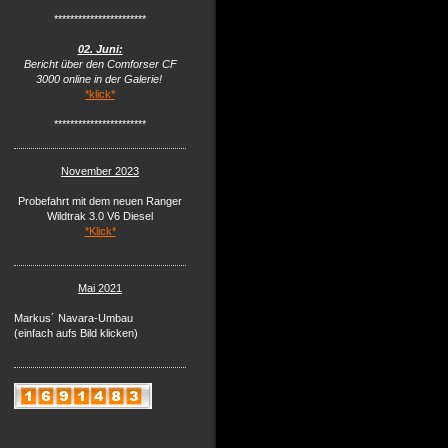
***********************
02. Juni:
Bericht über den Comforser CF
3000 online in der Galerie!
*klick*
***********************
November 2023
Probefahrt mit dem neuen Ranger
Wildtrak 3.0 V6 Diesel
*Klick*
Mai 2021
Markus´ Navara-Umbau
(einfach aufs Bild klicken)