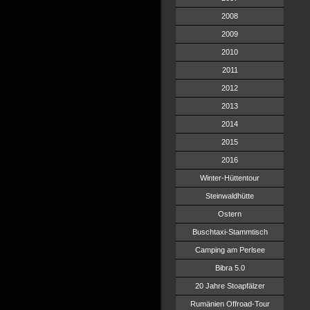
2008
2009
2010
2011
2012
2013
2014
2015
2016
Winter-Hüttentour
Steinwaldhütte
Ostern
Buschtaxi-Stammtisch
Camping am Perlsee
Bibra 5.0
20 Jahre Stoapfälzer
Rumänien Offroad-Tour