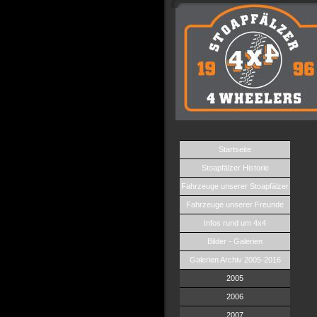
Startseite
Stoapfälzer Historie
Fahrzeuge unserer Stoapfälzer
Fahrzeuge unserer Freunde
Infos rund um 4x4
Bilder - Galerien
Galerien Archiv 2005-2016
2005
2006
2007