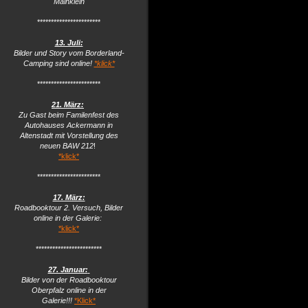
Mainklein
***********************
13. Juli:
Bilder und Story vom Borderland-
Camping sind online!
*klick*
***********************
21. März:
Zu Gast beim Familenfest des
Autohauses Ackermann in
Altenstadt mit Vorstellung des
neuen BAW 212
!
*klick*
***********************
17. März:
Roadbooktour 2. Versuch, Bilder
online in der Galerie:
*klick*
************************
27. Januar:
Bilder von der Roadbooktour
Oberpfalz online in der
Galerie!!!
*Klick*