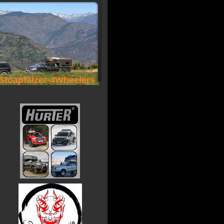
Stoapfälzer-4Wheelers