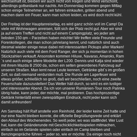
wechselhaft ist, bleiben wir auch nicht von Regen und Wind verschont,
allerdings gottseidank nur nachts. Am Donnerstag kommen gegen Mittag
schon einige Teilnehmer an, wir fahren einkaufen, grillen abend und
machen dann ein Feuer, kann man schon leiden, es wird doch recht kühl.
Der Freitag ist der Hauptanreisetag, es wird ganz schön voll im Camp! Da
viele mit Wohnwagen anreisen, füllt sich der Platz recht gut. Aber wir sind
ja auf einem Treffen und nicht auf einem Campingplatz, wo jeder am
liebsten 150 qm – Parzellen haben möchte! Wir treffen viele Freunde und
Forenkollegen, die man schon jahrelang kennt, und natürlich sind auch
diesmal wieder einige neue dabei mit interessanten Pickups aller Marken!
Natürlich auch viele mit dem Ford Ranger, der sich ja momentan in hohen
Stückzahlen verkauft. Ansonsten kommen Hiluxe, Navaras, Amaroks, Ram
´s und auch einige ältere Modelle der L200. Dennis und Katja sind wieder
mit ihrem Mazda B 2500 da, schon ein selten gewordenes Fahrzeug auf
unseren Straßen. Man lernt neue Leute kennen, Getränke gibt´s im großen
Zelt, so daß niemand verdursten muß. Die Runde am Lagerfeuer wird
etwas größer, schließlich so groß, daß wir beschließen, noch eine zweite
Feuerschale dazuzustellen! Das Wetter hält durch, so wird es ein lustiger
und interessanter Abend. Da ich von unserer Rumänien-Tour noch Palinka
übrig habe, kann jeder, der möchte, mal probieren. Das hochprozentige
Getränk hinterläßt einen zwiespältigen Eindruck, nicht jeder kann sich
damit anfreunden!
Am Samstag hält Ralf anstelle von Reinhold, der leider keine Zeit hatte und
nur eine Nacht bleiben konnte, die offizielle Begrüßungsrede und erklärt
den Ablauf des Wochenendes. So weiß jeder, wo was stattfindet. Wer Lust
hat, kann die Geländerunde mit Geschicklichkeitsspielen mitmachen,
einfach so im Gelände spielen oder einfach im Camp bleiben und
Benzingespräche führen – jeder so, wie er möchte. Da einige noch nicht