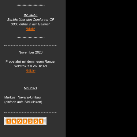
***********************
02. Juni:
Bericht über den Comforser CF
3000 online in der Galerie!
*klick*
***********************
November 2023
Probefahrt mit dem neuen Ranger
Wildtrak 3.0 V6 Diesel
*Klick*
Mai 2021
Markus´ Navara-Umbau
(einfach aufs Bild klicken)