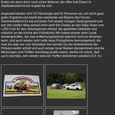
finden wir dann doch noch einen Italiener, der offen hat! Essen in
Stadtoldendorf ist ein Kapitel für sich…
Insgesamt fanden sich 53 Fahrzeuge und 92 Personen ein, ein doch ganz
gutes Ergebnis und damit das zweibeste seit Beginn des Forum-
Sommertreffens! Es hat auf jeden Fall wieder riesigen Spaß gemacht und
war den weiten Weg einmal mehr wert! Ein Danke an das Orga-Team vom
L200-Club für den reibungslosen Ablauf, die gekühlten Getränke und
natürlich an die Köche des Frühstücks! Wir haben wieder viele Leute
wiedergetroffen, die man entfernungsbedingt natürlich nicht so oft sehen
kann, und auch wieder sehr nette neue Pickupfahrer kennengelernt, die
man bis dato nur vom Schreiben her kannte! Da der Aufwärtstrend der
Pickups weiter anhält und auch einige neue Marken dazukommen und die
Meinungen zum Treffen durchweg positiv waren, denke ich schon, daß
auch nächstes Jahr wieder viele am Treffen teilnehmen werden! (S.F.-K.)