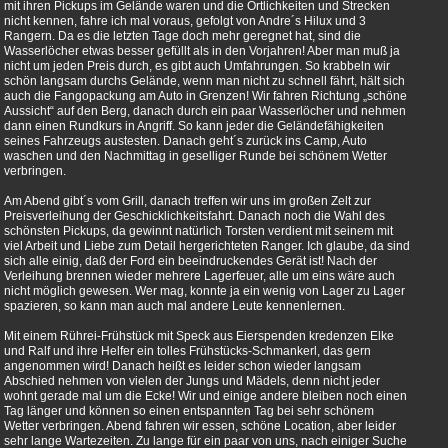
mit ihren Pickups im Gelände waren und die Örtlichkeiten und Strecken
nicht kennen, fahre ich mal voraus, gefolgt von Andre´s Hilux und 3
Rangern. Da es die letzten Tage doch mehr geregnet hat, sind die
Wasserlöcher etwas besser gefüllt als in den Vorjahren! Aber man muß ja
nicht um jeden Preis durch, es gibt auch Umfahrungen. So krabbeln wir
schön langsam durchs Gelände, wenn man nicht zu schnell fährt, hält sich
auch die Fangopackung am Auto in Grenzen! Wir fahren Richtung „schöne
Aussicht“ auf den Berg, danach durch ein paar Wasserlöcher und nehmen
dann einen Rundkurs in Angriff. So kann jeder die Geländefähigkeiten
seines Fahrzeugs austesten. Danach geht´s zurück ins Camp, Auto
waschen und den Nachmittag in geselliger Runde bei schönem Wetter
verbringen.
Am Abend gibt´s vom Grill, danach treffen wir uns im großen Zelt zur
Preisverleihung der Geschicklichkeitsfahrt. Danach noch die Wahl des
schönsten Pickups, da gewinnt natürlich Torsten verdient mit seinem mit
viel Arbeit und Liebe zum Detail hergerichteten Ranger. Ich glaube, da sind
sich alle einig, daß der Ford ein beeindruckendes Gerät ist! Nach der
Verleihung brennen wieder mehrere Lagerfeuer, alle um eins wäre auch
nicht möglich gewesen. Wer mag, konnte ja ein wenig von Lager zu Lager
spazieren, so kann man auch mal andere Leute kennenlernen.
Mit einem Rührei-Frühstück mit Speck aus Eierspenden kredenzen Elke
und Ralf und ihre Helfer ein tolles Frühstücks-Schmankerl, das gern
angenommen wird! Danach heißt es leider schon wieder langsam
Abschied nehmen von vielen der Jungs und Mädels, denn nicht jeder
wohnt gerade mal um die Ecke! Wir und einige andere bleiben noch einen
Tag länger und können so einen entspannten Tag bei sehr schönem
Wetter verbringen. Abend fahren wir essen, schöne Location, aber leider
sehr lange Wartezeiten. Zu lange für ein paar von uns, nach einiger Suche