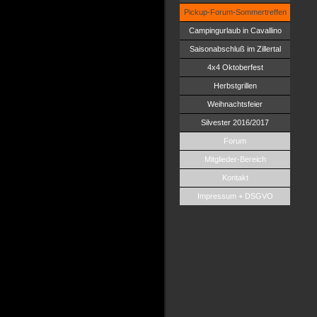
Pickup-Forum-Sommertreffen
Campingurlaub in Cavallino
Saisonabschluß im Zillertal
4x4 Oktoberfest
Herbstgrillen
Weihnachtsfeier
Silvester 2016/2017
Forum
Mitglieder-Bereich
Kontakt
Impressum + DSGVO