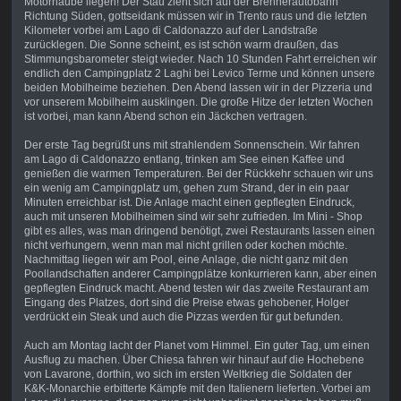
Motorhaube liegen! Der Stau zieht sich auf der Brennerautobahn
Richtung Süden, gottseidank müssen wir in Trento raus und die letzten
Kilometer vorbei am Lago di Caldonazzo auf der Landstraße
zurücklegen. Die Sonne scheint, es ist schön warm draußen, das
Stimmungsbarometer steigt wieder. Nach 10 Stunden Fahrt erreichen wir
endlich den Campingplatz 2 Laghi bei Levico Terme und können unsere
beiden Mobilheime beziehen. Den Abend lassen wir in der Pizzeria und
vor unserem Mobilheim ausklingen. Die große Hitze der letzten Wochen
ist vorbei, man kann Abend schon ein Jäckchen vertragen.
Der erste Tag begrüßt uns mit strahlendem Sonnenschein. Wir fahren
am Lago di Caldonazzo entlang, trinken am See einen Kaffee und
genießen die warmen Temperaturen. Bei der Rückkehr schauen wir uns
ein wenig am Campingplatz um, gehen zum Strand, der in ein paar
Minuten erreichbar ist. Die Anlage macht einen gepflegten Eindruck,
auch mit unseren Mobilheimen sind wir sehr zufrieden. Im Mini - Shop
gibt es alles, was man dringend benötigt, zwei Restaurants lassen einen
nicht verhungern, wenn man mal nicht grillen oder kochen möchte.
Nachmittag liegen wir am Pool, eine Anlage, die nicht ganz mit den
Poollandschaften anderer Campingplätze konkurrieren kann, aber einen
gepflegten Eindruck macht. Abend testen wir das zweite Restaurant am
Eingang des Platzes, dort sind die Preise etwas gehobener, Holger
verdrückt ein Steak und auch die Pizzas werden für gut befunden.
Auch am Montag lacht der Planet vom Himmel. Ein guter Tag, um einen
Ausflug zu machen. Über Chiesa fahren wir hinauf auf die Hochebene
von Lavarone, dorthin, wo sich im ersten Weltkrieg die Soldaten der
K&K-Monarchie erbitterte Kämpfe mit den Italienern lieferten. Vorbei am