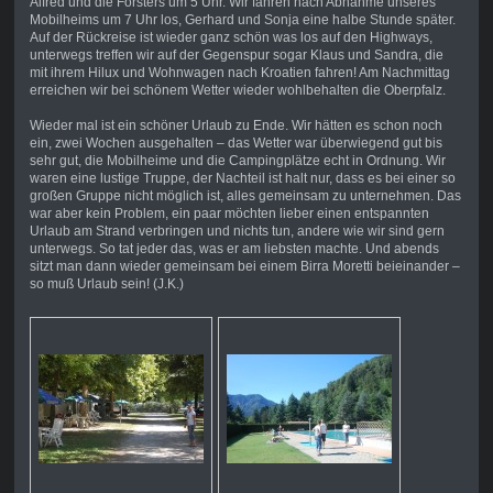
Alfred und die Forsters um 5 Uhr. Wir fahren nach Abnahme unseres
Mobilheims um 7 Uhr los, Gerhard und Sonja eine halbe Stunde später.
Auf der Rückreise ist wieder ganz schön was los auf den Highways,
unterwegs treffen wir auf der Gegenspur sogar Klaus und Sandra, die
mit ihrem Hilux und Wohnwagen nach Kroatien fahren! Am Nachmittag
erreichen wir bei schönem Wetter wieder wohlbehalten die Oberpfalz.
Wieder mal ist ein schöner Urlaub zu Ende. Wir hätten es schon noch
ein, zwei Wochen ausgehalten – das Wetter war überwiegend gut bis
sehr gut, die Mobilheime und die Campingplätze echt in Ordnung. Wir
waren eine lustige Truppe, der Nachteil ist halt nur, dass es bei einer so
großen Gruppe nicht möglich ist, alles gemeinsam zu unternehmen. Das
war aber kein Problem, ein paar möchten lieber einen entspannten
Urlaub am Strand verbringen und nichts tun, andere wie wir sind gern
unterwegs. So tat jeder das, was er am liebsten machte. Und abends
sitzt man dann wieder gemeinsam bei einem Birra Moretti beieinander –
so muß Urlaub sein! (J.K.)