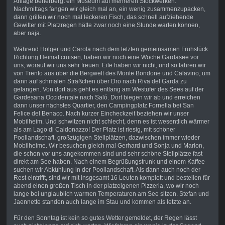
Anlage beherbergt ein Museum auf mehreren Stockwerken.
Nachmittags fangen wir gleich mal an, ein wenig zusammenzupacken,
dann grillen wir noch mal leckeren Fisch, das schnell aufziehende
Gewitter mit Platzregen hätte zwar noch eine Stunde warten können,
aber naja.
Während Holger und Carola nach dem letzten gemeinsamen Frühstück
Richtung Heimat cruisen, haben wir noch eine Woche Gardasee vor
uns, worauf wir uns sehr freuen. Eile haben wir nicht, und so fahren wir
von Trento aus über die Bergwelt des Monte Bondone und Calavino, um
dann auf schmalen Sträßchen über Dro nach Riva del Garda zu
gelangen. Von dort aus geht es entlang am Westufer des Sees auf der
Gardesana Occidentale nach Saló. Dort biegen wir ab und erreichen
dann unser nächstes Quartier, den Campingplatz Fornella bei San
Felice del Benaco. Nach kurzer Eincheckzeit beziehen wir unser
Mobilheim. Und schwitzen nicht schlecht, denn es ist wesentlich wärmer
als am Lago di Caldonazzo! Der Platz ist riesig, mit schöner
Poollandschaft, großzügigen Stellplätzen, dazwischen immer wieder
Mobilheime. Wir besuchen gleich mal Gerhard und Sonja und Marion,
die schon vor uns angekommen sind und sehr schöne Stellplätze fast
direkt am See haben. Nach einem Begrüßungstrunk und einem Kaffee
suchen wir Abkühlung in der Poollandschaft. Als dann auch noch der
Rest eintrifft, sind wir mit insgesamt 16 Leuten komplett und bestellen für
abend einen großen Tisch in der platzeigenen Pizzeria, wo wir noch
lange bei unglaublich warmen Temperaturen am See sitzen. Stefan und
Jaennette standen auch lange im Stau und kommen als letzte an.
Für den Sonntag ist kein so gutes Wetter gemeldet, der Regen lässt