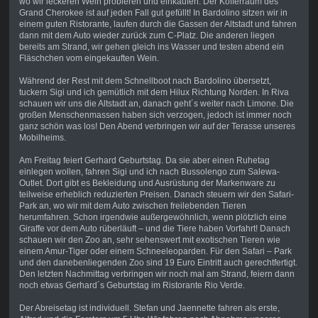
wo wir leckeren Wein probieren und einkaufen. Der Kofferraum des
Grand Cherokee ist auf jeden Fall gut gefüllt! In Bardolino sitzen wir in
einem guten Ristorante, laufen durch die Gassen der Altstadt und fahren
dann mit dem Auto wieder zurück zum C-Platz. Die anderen liegen
bereits am Strand, wir gehen gleich ins Wasser und testen abend ein
Fläschchen vom eingekauften Wein.
Während der Rest mit dem Schnellboot nach Bardolino übersetzt,
tuckern Sigi und ich gemütlich mit dem Hilux Richtung Norden. In Riva
schauen wir uns die Altstadt an, danach geht´s weiter nach Limone. Die
großen Menschenmassen haben sich verzogen, jedoch ist immer noch
ganz schön was los! Den Abend verbringen wir auf der Terasse unseres
Mobilheims.
Am Freitag feiert Gerhard Geburtstag. Da sie aber einen Ruhetag
einlegen wollen, fahren Sigi und ich nach Bussolengo zum Salewa-
Outlet. Dort gibt es Bekleidung und Ausrüstung der Markenware zu
teilweise erheblich reduzierten Preisen. Danach steuern wir den Safari-
Park an, wo wir mit dem Auto zwischen freilebenden Tieren
herumfahren. Schon irgendwie außergewöhnlich, wenn plötzlich eine
Giraffe vor dem Auto rüberläuft – und die Tiere haben Vorfahrt! Danach
schauen wir den Zoo an, sehr sehenswert mit exotischen Tieren wie
einem Amur-Tiger oder einem Schneeleoparden. Für den Safari – Park
und den danebenliegenden Zoo sind 19 Euro Eintritt auch gerechtfertigt.
Den letzten Nachmittag verbringen wir noch mal am Strand, feiern dann
noch etwas Gerhard´s Geburtstag im Ristorante Rio Verde.
Der Abreisetag ist individuell. Stefan und Jaennette fahren als erste,