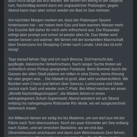
auch nicht lange auf sich warten. Wir fahren ein wenig in der Gegend
rum, Nachmittag kommt dann ein unglaublicher Platzregen, gegen
Abend kann man aber schon wieder ein Bad im See nehmen.
Am nächsten Morgen merken wir, dass der Platzregen Spuren
hinterlassen hat – wir haben kein Gas und kein warmes Wasser mehr.
Die Dusche fällt daher für mich sehr erfrischend aus. Die Reparatur
erfolgt aber prompt und schon ist wieder alles Ok. Das Wetter wird
wieder besser und wärmer. Wir fahren mit der kompletten Mannschaft
über Desenzano ins Shopping-Center nach Lonato. Und das ist echt
riesig!
Tags darauf fahren Sigi und ich nach Brescia. Dort herrscht das
gepflegte, italienische Verkehrschaos. Nach langer Suche finden wir
schließlich einen Pickup-geeigneten Parkplatz. Beim Bummel durch die
Gassen der alten Stadt platzen wir mitten in eine Demo, keine Ahnung
für oder gegen was… Die Altstadt ist groß, aber sehr unübersichtlich. Wir
flüchten vom Chaos und fahren über Sarezzo, Lumezzane und Odole
zurück nach Saló und wieder zum C-Platz. Bei Alfred machen wir einen
„Moretti-Nachmittagschoppen“, die Mädels fahren in einen
nahegelegenen Schuh-Supermarkt. Abend wandern wir am Strand
entlang ins nahegelegene Ristorante Rio Verde, wo wir ausgezeichnet
italienisch essen.
Am Mittwoch fahren wir zeitig los bis Maderno, um von dort aus mit der
Fähre nach Torri überzusetzen. Noch ein paar Kilometer am See entlang
nach Süden, und wir erreichen Bardolino, wo wir erst das
Olivenölmuseum anschauen und dann zum Weinmuseum Zeni fahren,