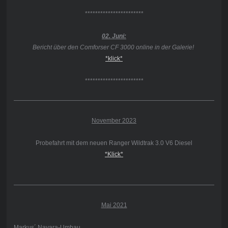
***********************
02. Juni:
Bericht über den Comforser CF 3000 online in der Galerie!
*klick*
***********************
November 2023
Probefahrt mit dem neuen Ranger Wildtrak 3.0 V6 Diesel
*Klick*
Mai 2021
Markus´ Navara-Umbau