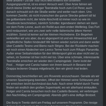
viele andere? Da die Tour nicht weit entfernt von unserem
Ausgangspunkt ist, ist es einen Versuch wert. Über Arsie fahren wir
durch kleine Dörfer auf enger Teerstraße hoch zum Col Perer, auch
danach schraubt sich die Straße weiter und weiter nach oben. Uns
kommen Zweifel, ob nicht inzwischen die ganze Strecke geteert ist! Ist
sie gottseidank nicht, der letzte Abschnitt ist immer noch so wie im
Roadbook beschrieben, nämlich Schotter. Irgendwann stehen wir dann
vor dem Forte Leone, auch ein Relikt aus dem ersten Weltkrieg. Das Fort
wird restaureiert, wie uns zwei sehr nette italienische ältere Herren
erzählen. Sonst ist keiner auf der kleinen Hochebene. Ein Begehen
verkneifen wir uns aber, da es abgesperrt ist und ein Hinweisschild auf
empfindliche Stafen hindeutet! Wir fahren wieder zurück und dann weiter
über Castello Tesino und Bieno nach Strigno. Bei der Rückkehr machen
wir noch einen Abstecher von Levico Terme hoch zum Rifugio Panarotta.
Außer einer Seibahnstation für den Wintersport gibt es aber nicht viel zu
sehen, im Sommer ist hier nicht viel los. Über eine schmale, interessante
Teerstraße erreichen wir wieder den Campingplatz. Dann lockt der
Pool… Holger und Carola haben von ihrem besuch in Besano del
Grappa leckeren Grappa mitgebracht, den wir gleich mal testen.
Donnerstag beschließen wir, uns Rovereto anzuschauen. Gerade als wir
unseren Spaziergang beenden, öffnet der Himmel seine Schleusen und
wir erreichen leicht durchnässt das Auto. Nach einer Irrfahrt durch Trento
finden wir endlich den großen Supermarkt, wo wir allerhand einkaufen.
Holger und Carola besuchen noch das Castello Beseno, wir verbringen
den Nachmittag am Campingplatz. Abends gibt’s eine deftige Brotzeit.
Die Burg in Trento steht am Freitag auf unserem Programm. Die riesige