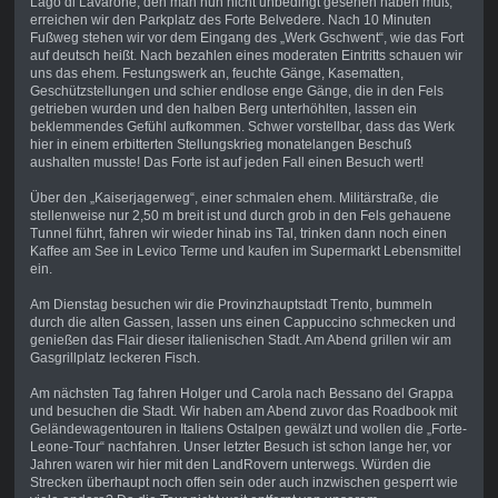
Lago di Lavarone, den man nun nicht unbedingt gesehen haben muß,
erreichen wir den Parkplatz des Forte Belvedere. Nach 10 Minuten
Fußweg stehen wir vor dem Eingang des „Werk Gschwent“, wie das Fort
auf deutsch heißt. Nach bezahlen eines moderaten Eintritts schauen wir
uns das ehem. Festungswerk an, feuchte Gänge, Kasematten,
Geschützstellungen und schier endlose enge Gänge, die in den Fels
getrieben wurden und den halben Berg unterhöhlten, lassen ein
beklemmendes Gefühl aufkommen. Schwer vorstellbar, dass das Werk
hier in einem erbitterten Stellungskrieg monatelangen Beschuß
aushalten musste! Das Forte ist auf jeden Fall einen Besuch wert!
Über den „Kaiserjagerweg“, einer schmalen ehem. Militärstraße, die
stellenweise nur 2,50 m breit ist und durch grob in den Fels gehauene
Tunnel führt, fahren wir wieder hinab ins Tal, trinken dann noch einen
Kaffee am See in Levico Terme und kaufen im Supermarkt Lebensmittel
ein.
Am Dienstag besuchen wir die Provinzhauptstadt Trento, bummeln
durch die alten Gassen, lassen uns einen Cappuccino schmecken und
genießen das Flair dieser italienischen Stadt. Am Abend grillen wir am
Gasgrillplatz leckeren Fisch.
Am nächsten Tag fahren Holger und Carola nach Bessano del Grappa
und besuchen die Stadt. Wir haben am Abend zuvor das Roadbook mit
Geländewagentouren in Italiens Ostalpen gewälzt und wollen die „Forte-
Leone-Tour“ nachfahren. Unser letzter Besuch ist schon lange her, vor
Jahren waren wir hier mit den LandRovern unterwegs. Würden die
Strecken überhaupt noch offen sein oder auch inzwischen gesperrt wie