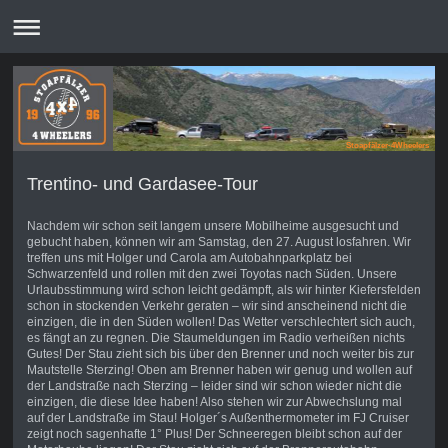
Stoapfälzer-4Wheelers
Trentino- und Gardasee-Tour
Nachdem wir schon seit langem unsere Mobilheime ausgesucht und
gebucht haben, können wir am Samstag, den 27. August losfahren. Wir
treffen uns mit Holger und Carola am Autobahnparkplatz bei
Schwarzenfeld und rollen mit den zwei Toyotas nach Süden. Unsere
Urlaubsstimmung wird schon leicht gedämpft, als wir hinter Kiefersfelden
schon in stockenden Verkehr geraten – wir sind anscheinend nicht die
einzigen, die in den Süden wollen! Das Wetter verschlechtert sich auch,
es fängt an zu regnen. Die Staumeldungen im Radio verheißen nichts
Gutes! Der Stau zieht sich bis über den Brenner und noch weiter bis zur
Mautstelle Sterzing! Oben am Brenner haben wir genug und wollen auf
der Landstraße nach Sterzing – leider sind wir schon wieder nicht die
einzigen, die diese Idee haben! Also stehen wir zur Abwechslung mal
auf der Landstraße im Stau! Holger´s Außenthermometer im FJ Cruiser
zeigt noch sagenhafte 1° Plus! Der Schneeregen bleibt schon auf der