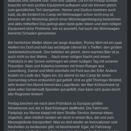
Matthias und Simone und Timo und Sabine. Da ich im Pickup schlafe,
brauche ich kein großes Equipment aufbauen und wir können gleich
zum gemütlichen Teil übergehen. Heiner und Gudrun kommen auch
bald, da die Einfahrt ins Camp mit Wohnwagen schon recht eng ist,
können wir als Workshop gleich einer Wohnwagenbergung beiwohnen
und aktiv mithelfen! Das gelingt aber dank guter Ideen und dem nötigen
Equipment ohne Probleme, wie es aussieht, hat auch der Wohnwagen
keinerlei Schaden genommen.
Bei herrlichem Wetter sitzen wir lange draußen, Ronny fährt mit ein paar
Helfern ins Dorf und holt das wichtigste Utensil für´s Treffen: den großen
Getränkekühlschrank. Den befüllen wir gleich, denn warmes Bier ist ja
auch nicht so das Wahre… Nach einer ruhigen Nacht und einem
Frühstück in der Sonne verbringen wir einen lustigen Tag mit unseren
Freunden. Alain und Katarina kommen mit ihrem Ranger aus
Luxemburg, Daniel und Melli ebenfalls mit Ford aus der Eifel. Andere
trudeln im Laufe des Tages ein, bis abend ist das Camp für einen
Donnerstag schon erstaunlich gut gefüllt. Und es gibt Thüringer Brotzeit,
sehr lecker! Am Abend brennt das Lagerfeuer, der Bier-Kühlschrank ist
dank edler Gerstensaft-Spenden gut gefüllt, man kann sich quasi durch
alle Regionen trinken!
Freitag brechen wir nach dem Frühstück zu Europas größter
Allradmesse auf, die in Bad Kissingen stattfindet. Die Fahrt vom
Parkplatz zur Messe klappt mit dem Shuttle-Service diesmal etwas
zögerlich, aber letztlich landen wir doch in einem Bus, der uns zum
Messegelände transportiert. Was es dort wieder an Innovationen und
Neuheiten zu bestaunen gibt, ist faszinierend: Egal, ob Fahrzeug-