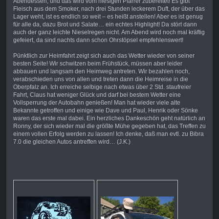
Abendessen, und das wird vom hiesigen Pfarrer zubereitet! Es gibt
Fleisch aus dem Smoker, nach drei Stunden leckerem Duft, der über das
Lager weht, ist es endlich so weit – es heißt anstellen! Aber es ist genug
für alle da, dazu Brot und Salate… ein echtes Highlight! Da stört dann
auch der ganz leichte Nieselregen nicht. Am Abend wird noch mal kräftig
gefeiert, da sind nachts dann schon Ohrstöpsel empfehlenswert!
Pünktlich zur Heimfahrt zeigt sich auch das Wetter wieder von seiner
besten Seite! Wir schwitzen beim Frühstück, müssen aber leider
abbauen und langsam den Heimweg antreten. Wir bezahlen noch,
verabschieden uns von allen und treten dann die Heimreise in die
Oberpfalz an. Ich erreiche selbige nach etwas über 2 Std. staufreier
Fahrt, Claus hat weniger Glück und darf bei bestem Wetter eine
Vollsperrung der Autobahn genießen! Man hat wieder viele alte
Bekannte getroffen und einige wie Dave und Paul, Henrik oder Sönke
waren das erste mal dabei. Ein herzliches Dankeschön geht natürlich an
Ronny, der sich wieder mal die größte Mühe gegeben hat, das Treffen zu
einem vollen Erfolg werden zu lassen! Ich denke, daß man evtl. zu Bibra
7.0 die gleichen Autos antreffen wird… (J.K.)