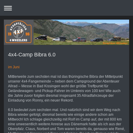
Stoapfälzer-4Wheelers
4x4-Camp Bibra 6.0
im Juni
Mittlerweile zum sechsten mal ist das thüringische Bibra der Mittelpunkt
unserer 4x4-Fangemeinde – neben dem Campground der Abenteuer
Allrad – Messe in Bad Kissingen wohl der größte Treffpunkt für
Geländewagen- und Pickup-Fahrer im Umkreis von 100 km! Wie auch
die Jahre zuvor folgten diesmal insgesamt 35 Allradfahrzeuge der
Einladung von Ronny, ein neuer Rekord.
6.0 bedeutet zum sechsten mal. Und natürlich sind wir dem Weg nach
Bibra wieder gefolgt, diesmal bereits wie einige andere schon am
Mittwoch! Ich schlage gleichzeitig mit Rolf im Camp auf, der mit 800 km
eine unwesentlich weitere Anreise aus Dänemark hatte als ich aus der
Oberpfalz. Claus, Norbert und Tom waren bereits da, genauso wie René,