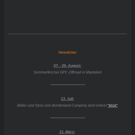
Newsticker
07. - 09. August:
Sommerfest bei GPC-Offroad in Mainklein
***********************
13. Juli:
Bilder und Story vom Borderland-Camping sind online!
*klick*
***********************
21. März: