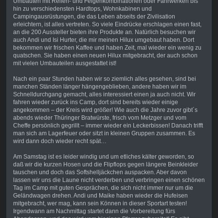
Umbauten mit Reifen- und Felgenkombinationen oder Fahrwerken bis
hin zu verschiedensten Hardtops, Wohnkabinen und
Campingausrüstungen, die das Leben abseits der Zivilisation
erleichtern, ist alles vertreten. So viele Eindrücke erschlagen einen fast,
an die 200 Aussteller bieten ihre Produkte an. Natürlich besuchen wir
auch Andi und Isi Hurter, die mir meinen Hilux umgebaut haben. Dort
bekommen wir frischen Kaffee und haben Zeit, mal wieder ein wenig zu
quatschen. Sie haben einen neuen Hilux mitgebracht, der auch schon
mit vielen Umbauteilen ausgestattet ist!
Nach ein paar Stunden haben wir so ziemlich alles gesehen, sind bei
manchen Ständen länger hängengeblieben, andere haben wir im
Schnelldurchgang gemacht, alles interessiert einen ja auch nicht. Wir
fahren wieder zurück ins Camp, dort sind bereits wieder einige
angekommen – der Kreis wird größer! Wie auch die Jahre zuvor gibt´s
abends wieder Thüringer Bratwürste, frisch vom Metzger und vom
Cheffe persönlich gegrillt – immer wieder ein Leckerbissen! Danach trifft
man sich am Lagerfeuer oder sitzt in kleinen Gruppen zusammen. Es
wird dann doch wieder recht spät…
Am Samstag ist es leider windig und um etliches kälter geworden, so
daß wir die kurzen Hosen und die Flipflops gegen längere Beinkleider
tauschen und doch das Softshelljäckchen auspacken. Aber davon
lassen wir uns die Laune nicht verderben und verbringen einen schönen
Tag im Camp mit guten Gesprächen, die sich nicht immer nur um die
Geländwagen drehen. Andi und Maike haben wieder die Hufeisen
mitgebracht, wer mag, kann sein Können in dieser Sportart testen!
Irgendwann am Nachmittag startet dann die Vorbereitung fürs