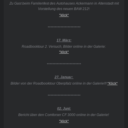
Zu Gast beim Familenfest des Autohauses Ackermann in Altenstadt mit
Vorstellung des neuen BAW 212
!
*klick*
***********************
17. März:
Roadbooktour 2. Versuch, Bilder online in der Galerie:
*klick*
************************
27. Januar:
Bilder von der Roadbooktour Oberpfalz online in der Galerie!!!
*Klick*
***********************
02. Juni:
Bericht über den Comforser CF 3000 online in der Galerie!
*klick*