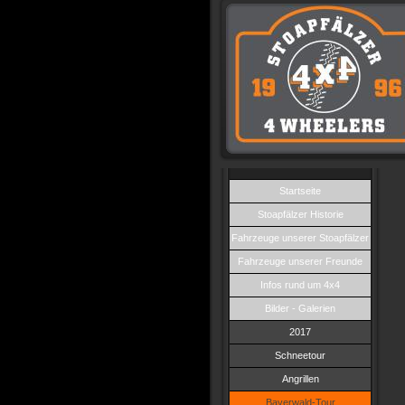
Startseite
Stoapfälzer Historie
Fahrzeuge unserer Stoapfälzer
Fahrzeuge unserer Freunde
Infos rund um 4x4
Bilder - Galerien
2017
Schneetour
Angrillen
Bayerwald-Tour