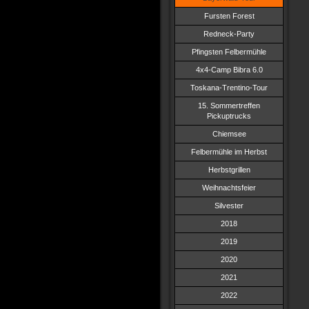
Fursten Forest
Redneck-Party
Pfingsten Felbermühle
4x4-Camp Bibra 6.0
Toskana-Trentino-Tour
15. Sommertreffen
Pickuptrucks
Chiemsee
Felbermühle im Herbst
Herbstgrillen
Weihnachtsfeier
Silvester
2018
2019
2020
2021
2022