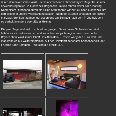
durch den bayerischen Wald. Die wunderschöne Fahrt entlang im Regental ist sehr
abwechslungsreich. In Gotteszell steigen wir um und fahren weiter nach Plattling.
Nach einem Rundgang durch die kleine Stadt fahren wir zurück nach Gotteszell, um
dort wieder in unsere Waldbahn zu steigen. Noch ein bißchen einkaufen, ein letztes
mal zwei, drei Saunagänge, gut essen und am Sonntag nach dem Frühstück geht
es zurück in unsere oberpfälzer Heimat.
Die paar Tage sind viel zu schnell vergangen. Da wir keine Stubenhocker sind,
haben wir viel unternommen und so viel wie möglich angeschaut – was sich im
Bayerischen Wald immer lohnt! Das Altenstein – Resort war jeden Euro wert und
man kann es nur weiterempfehlen! Auf der Heimfahrt schönster Sonnenschein, der
Frühling kann kommen… Wir sind gut erholt! (J.K.)