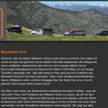
Bayerwald-Tour
Einmal im Jahr ein kleiner Wellness-Urlaub ist gar nicht so verkehrt. Das haben wir
schon ein paar mal gemacht und ist wirklich eine tolle Gelegenheit, dem Alltagstrott
mal zu entfliehen. Idealerweise nach dem eh viel zu langen Winter! Unser
bevorzugte Reisegegend ist der Bayerische Wald im Vorfrühling, wo nur wenige
Touristen unterwegs sind. Sigi hatte lange im Netz gesucht und schließlich das
Altenstein-Resort in Viechtach gefunden. Tolles Haus mit allen Annehmlichkeiten,
Sauna, Whirlpool in einer schönen Hanglage über der Stadt. Das ist es, also fix
gebucht, denn sowas finden andere auch!
Der März rückt näher, der Wetterbericht verheißt kommenden Frühling – was will
man mehr? Nun, von Frühling ist am Mittwoch nichts zu spüren, als wir mit dem
Jeep losfahren! Regen, Wind und Kälte lassen einen eher glauben, daß der Winter
im Anmarsch wäre! Nach einem Einkaufsstopp in Cham erreichen wir unser Haus
und werden von der freundlichen Vermieterin schon begrüßt. Sie zeigt uns alles,