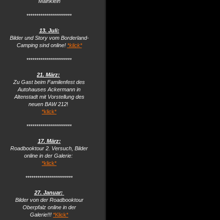
Mainklein
***********************
13. Juli:
Bilder und Story vom Borderland-
Camping sind online!
*klick*
***********************
21. März:
Zu Gast beim Familenfest des
Autohauses Ackermann in
Altenstadt mit Vorstellung des
neuen BAW 212
!
*klick*
***********************
17. März:
Roadbooktour 2. Versuch, Bilder
online in der Galerie:
*klick*
************************
27. Januar:
Bilder von der Roadbooktour
Oberpfalz online in der
Galerie!!!
*Klick*