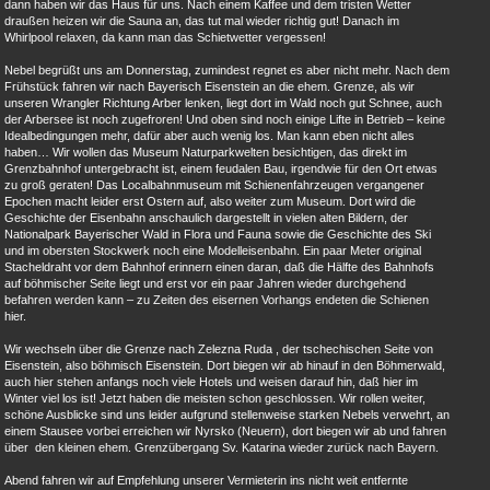
dann haben wir das Haus für uns. Nach einem Kaffee und dem tristen Wetter
draußen heizen wir die Sauna an, das tut mal wieder richtig gut! Danach im
Whirlpool relaxen, da kann man das Schietwetter vergessen!
Nebel begrüßt uns am Donnerstag, zumindest regnet es aber nicht mehr. Nach dem
Frühstück fahren wir nach Bayerisch Eisenstein an die ehem. Grenze, als wir
unseren Wrangler Richtung Arber lenken, liegt dort im Wald noch gut Schnee, auch
der Arbersee ist noch zugefroren! Und oben sind noch einige Lifte in Betrieb – keine
Idealbedingungen mehr, dafür aber auch wenig los. Man kann eben nicht alles
haben… Wir wollen das Museum Naturparkwelten besichtigen, das direkt im
Grenzbahnhof untergebracht ist, einem feudalen Bau, irgendwie für den Ort etwas
zu groß geraten! Das Localbahnmuseum mit Schienenfahrzeugen vergangener
Epochen macht leider erst Ostern auf, also weiter zum Museum. Dort wird die
Geschichte der Eisenbahn anschaulich dargestellt in vielen alten Bildern, der
Nationalpark Bayerischer Wald in Flora und Fauna sowie die Geschichte des Ski
und im obersten Stockwerk noch eine Modelleisenbahn. Ein paar Meter original
Stacheldraht vor dem Bahnhof erinnern einen daran, daß die Hälfte des Bahnhofs
auf böhmischer Seite liegt und erst vor ein paar Jahren wieder durchgehend
befahren werden kann – zu Zeiten des eisernen Vorhangs endeten die Schienen
hier.
Wir wechseln über die Grenze nach Zelezna Ruda , der tschechischen Seite von
Eisenstein, also böhmisch Eisenstein. Dort biegen wir ab hinauf in den Böhmerwald,
auch hier stehen anfangs noch viele Hotels und weisen darauf hin, daß hier im
Winter viel los ist! Jetzt haben die meisten schon geschlossen. Wir rollen weiter,
schöne Ausblicke sind uns leider aufgrund stellenweise starken Nebels verwehrt, an
einem Stausee vorbei erreichen wir Nyrsko (Neuern), dort biegen wir ab und fahren
über den kleinen ehem. Grenzübergang Sv. Katarina wieder zurück nach Bayern.
Abend fahren wir auf Empfehlung unserer Vermieterin ins nicht weit entfernte