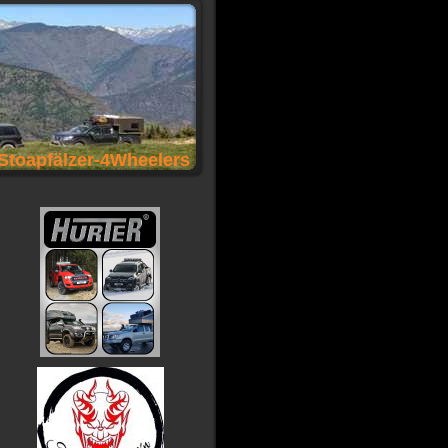
Stoapfälzer-4Wheelers