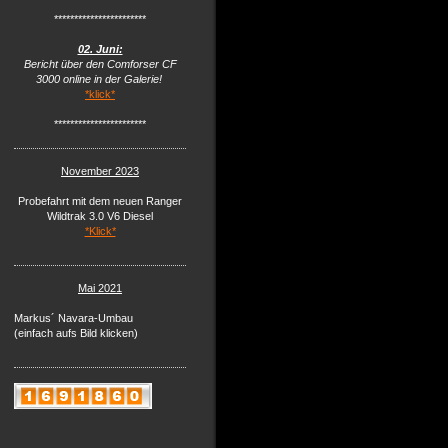
***********************
02. Juni:
Bericht über den Comforser CF
3000 online in der Galerie!
*klick*
***********************
November 2023
Probefahrt mit dem neuen Ranger
Wildtrak 3.0 V6 Diesel
*Klick*
Mai 2021
Markus´ Navara-Umbau
(einfach aufs Bild klicken)