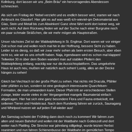
Kollnburg, dort lassen wir uns „Beim Bräu“ ein hervorragendes Abendessen
schmecken.
Als sich am Freitag der Nebel verzieht und es endlich besser wird, starten wir nach
Arnbruck ins Glasdorf. Hier gibt es auf was-weiß-ich-wieviel-qm Dekomaterial aus
Glas, Stein und Metall bis zum Abwinken! Ganz ohne fährt wohl dort keiner weg, wir
auch nicht. Auf dem Rückweg finden wir auf der Suche nach einer Burgruine noch
ein paar schmale Sträßchen, die wir mehr mögen als Hauptstraßen.
Unser nächstes Ziel ist der Waldwipfelweg in St. Englmar. Dort waren wir vor einiger
Zeit schon mal und wollen noch mal hin in der Hoffnung, bessere Sicht zu haben.
Leider ist es diesig, so daß wir zwar mehr sehen als beim ersten Besuch, aber eben
nicht so, wie wir es uns erhofft haben. Naja, irgendwann wird es schon mal klappen!
Teilweise 30 m über dem Boden wandert man auf stabilen Pfeilern den
Waldwipfelweg entlang, wacklig war nur die Aussichtsplattform. Das umgekehrte
Haus ist auch neu, mußten wir natürlich auch sehen! Lustig, alles an der Decke
hängen zu sehen!
Gleich bei Viechtach ist der große Pfahl zu sehen. Hat nichts mit Dracula, Pfähler
oder pfählen zu tun, sondern ist eine geologisch interessante Quarzfelsen-
Formation, die man umwandern kann. Dieser Pfahl tritt an verschiedenen Stellen
zutage, leider wurde vieles in der Vergangenheit mangels Baumaterial einfach
abgetragen. Hier hat sich eine ganz besondere Flora und Fauna entwickelt, mit
seltenen Tieren und Heidekraut. Nach dem Rundweg fahren wir zurück, Saunagang
und Whirlpool nutzen wir auf jeden Fall wieder aus!
Am Samstag scheint der Frühling dann doch noch zu kommen! Wir fahren zum
alten und neuen Bahnhof und wollen mit der Waldbahn nach Gotteszell und dort
weiter nach Plattling. Die Strecke war jahrelang stillgelegt, wurde letzten Herbst
reanimiert und nun fahren Schienenbusse der Waldbahn im gemütlichen Tempo